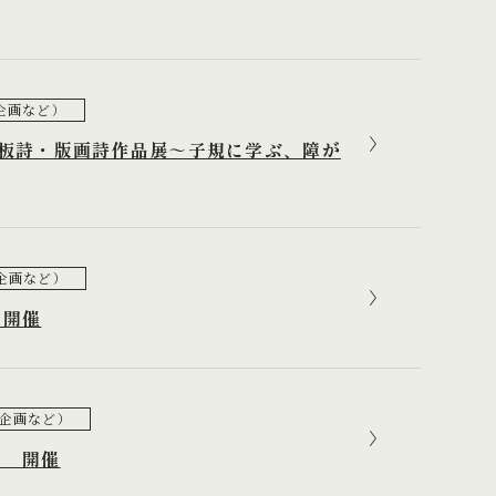
企画など）
板詩・版画詩作品展～子規に学ぶ、障が
企画など）
 開催
企画など）
べ 開催