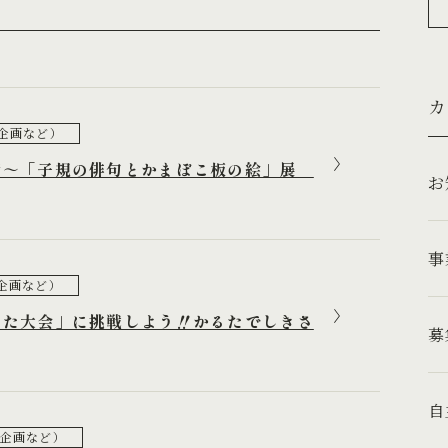
カ
企画など）
術～「子規の俳句とかまぼこ板の絵」展
事
企画など）
るた大会」に挑戦しよう‼かるたでしきさ
募
自
企画など）