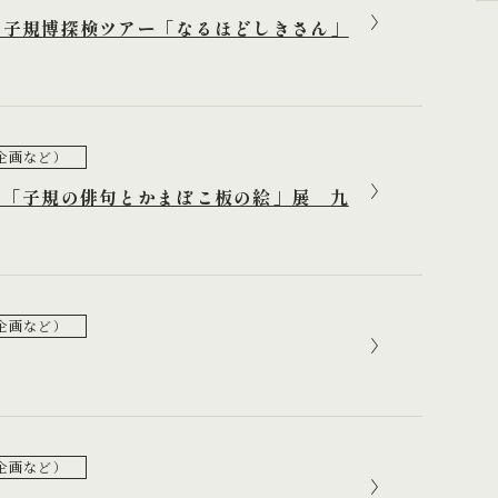
 子規博探検ツアー「なるほどしきさん」
企画など）
～「子規の俳句とかまぼこ板の絵」展 九
企画など）
企画など）