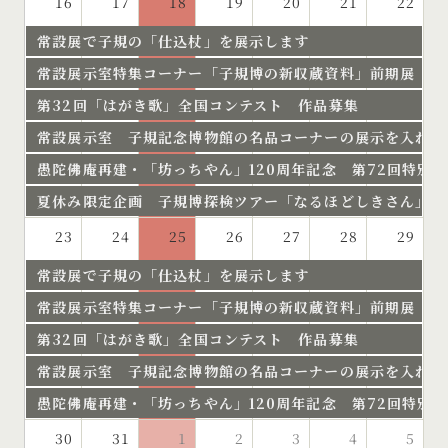
16
17
18
19
20
21
22
常設展で子規の「仕込杖」を展示します
常設展示室特集コーナー「子規博の新収蔵資料」前期展 開
第32回「はがき歌」全国コンテスト 作品募集
常設展示室 子規記念博物館の名品コーナーの展示を入れ替
愚陀佛庵再建・「坊っちやん」120周年記念 第72回特別
夏休み限定企画 子規博探検ツアー「なるほどしきさん」開
23
24
25
26
27
28
29
常設展で子規の「仕込杖」を展示します
常設展示室特集コーナー「子規博の新収蔵資料」前期展 開
第32回「はがき歌」全国コンテスト 作品募集
常設展示室 子規記念博物館の名品コーナーの展示を入れ替
愚陀佛庵再建・「坊っちやん」120周年記念 第72回特別
30
31
1
2
3
4
5