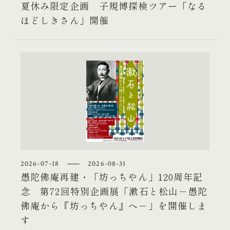
夏休み限定企画 子規博探検ツアー「なる
ほどしきさん」開催
2026-07-18
2026-08-31
愚陀佛庵再建・「坊っちやん」120周年記
念 第72回特別企画展「漱石と松山－愚陀
佛庵から『坊っちやん』へ－」を開催しま
す