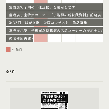
常設展で子規の「仕込杖」を展示します
常設展示室特集コーナー「子規博の新収蔵資料」前期展 開
第32回「はがき歌」全国コンテスト 作品募集
常設展示室 子規記念博物館の名品コーナーの展示を入れ替
愚陀佛庵再建・「坊っちやん」120周年記念 第72回特別
休館日
全8件