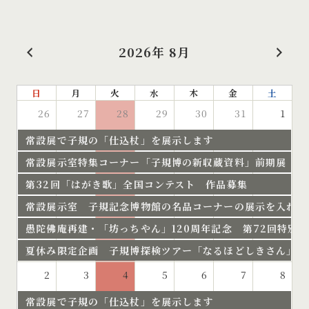
2026年 8月
日
月
火
水
木
金
土
26
27
28
29
30
31
1
常設展で子規の「仕込杖」を展示します
常設展示室特集コーナー「子規博の新収蔵資料」前期展 開
第32回「はがき歌」全国コンテスト 作品募集
常設展示室 子規記念博物館の名品コーナーの展示を入れ替
愚陀佛庵再建・「坊っちやん」120周年記念 第72回特別
夏休み限定企画 子規博探検ツアー「なるほどしきさん」開
2
3
4
5
6
7
8
常設展で子規の「仕込杖」を展示します