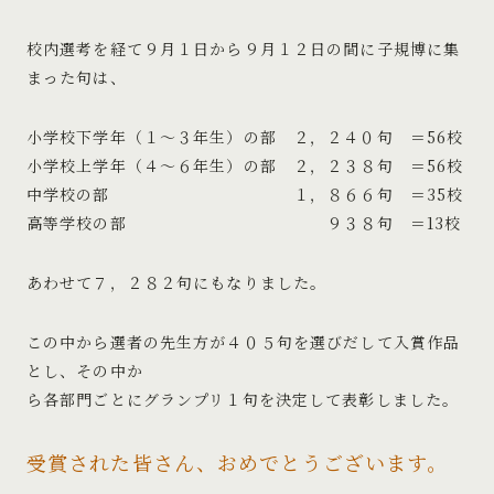
校内選考を経て９月１日から９月１２日の間に子規博に集
まった句は、
小学校下学年（１～３年生）の部 ２，２４０句 ＝56校
小学校上学年（４～６年生）の部 ２，２３８句 ＝56校
中学校の部 １，８６６句 ＝35校
高等学校の部 ９３８句 ＝13校
あわせて７，２８２句にもなりました。
この中から選者の先生方が４０５句を選びだして入賞作品
とし、その中か
ら各部門ごとにグランプリ１句を決定して表彰しました。
受賞された皆さん、おめでとうございます。