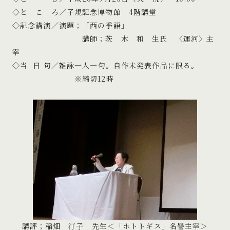
◇と こ ろ／子規記念博物館 4階講堂
◇記念講演／演題；「西の季語」
講師；茨 木 和 生氏 〈運河〉主
宰
◇当 日 句／雑詠一人一句。自作未発表作品に限る。
※締切12時
講評；稲畑 汀子 先生＜「ホトトギス」名譽主宰＞