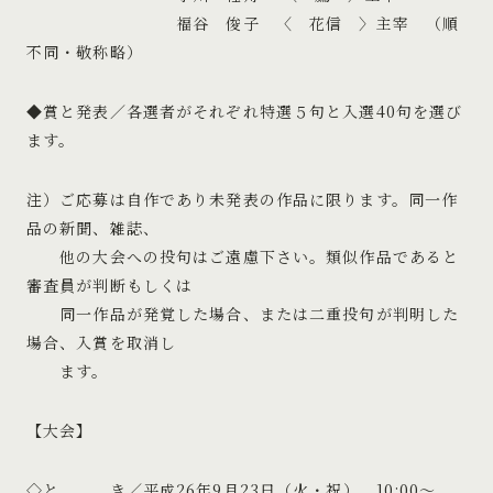
福谷 俊子 〈 花信 〉主宰 （順
不同・敬称略）
◆賞と発表／各選者がそれぞれ特選５句と入選40句を選び
ます。
注）ご応募は自作であり未発表の作品に限ります。同一作
品の新聞、雑誌、
他の大会への投句はご遠慮下さい。類似作品であると
審査員が判断もしくは
同一作品が発覚した場合、または二重投句が判明した
場合、入賞を取消し
ます。
【大会】
◇と き／平成26年9月23日（火・祝） 10:00〜