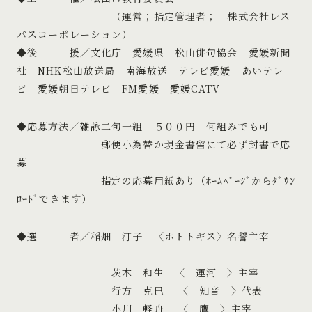
（運営；指定管理者； 株式会社レス
パスコーポレーション）
◆後 援／文化庁 愛媛県 松山俳句協会 愛媛新聞
社 NHK松山放送局 南海放送 テレビ愛媛 あいテレ
ビ 愛媛朝日テレビ FM愛媛 愛媛CATV
◆応募方法／雑詠二句一組 ５００円 何組みでも可
郵便小為替か現金書留にて必ず封書で応
募
指定の応募用紙あり（ﾎｰﾑﾍﾟｰｼﾞからﾀﾞｳﾝ
ﾛｰﾄﾞできます）
◆選 者／稲畑 汀子 〈ホトトギス〉名譽主宰
茨木 和生 〈 運河 〉主宰
行方 克巳 〈 知音 〉代表
小川 軽舟 〈 鷹 〉主宰