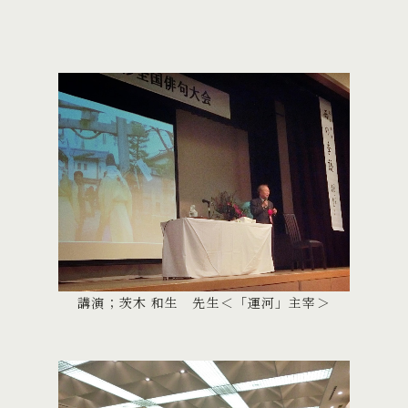
講演；茨木 和生 先生＜「運河」主宰＞