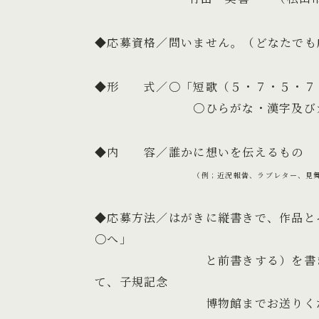
◆応募資格／問いません。（どなたでも
◆形 式／〇「短歌（５・７・５・７
〇ひらがな・漢字及びカ
◆内 容／誰かに想いを伝えるもの
（例；近況報告、ラブレター、見
◆応募方法／はがきに縦書きで、作品と
〇へ」
と前書きする）を書き、住所・
て、子規記念
博物館までお送りください。は