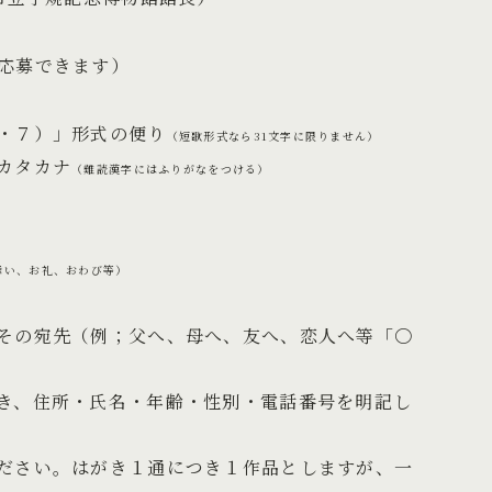
応募できます）
・７）」形式の便り
（短歌形式なら31文字に限りません）
タカナ
（難読漢字にはふりがなをつける）
舞い、お礼、おわび等）
その宛先（例；父へ、母へ、友へ、恋人へ等「〇
氏名・年齢・性別・電話番号を明記し
がき１通につき１作品としますが、一