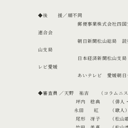
◆後 援／順不同
郵便事業株式会社四国支社 愛
連合会
朝日新聞松山総局 読売新聞松
山支局
日本経済新聞松山支局 愛媛新
レビ愛媛
あいテレビ 愛媛朝日テレビ 
◆審査員 ／天野 祐吉 （コラムニ
坪内 稔典 （俳人・佛教
永田 紅 （歌人
尾形 冴子 （松山歌人
竹田 美喜 （松山市立子