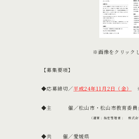
※画像をクリック
【募集要項】
◆応募締切／
平成24年11月2日（金）
◆主 催／松山市・松山市教育委員
（運営；指定管理者； 株式会
◆共 催／愛媛県