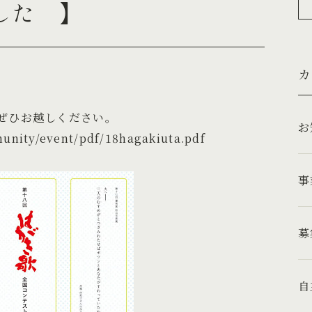
した 】
カ
ぜひお越しください。
munity/event/pdf/18hagakiuta.pdf
事
募
自