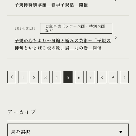
子規博特別講座 春季子規塾 開催
自主事業（ツアー企画・特別企画
2024.01.31
など）
子規の心をよむ～凝縮と極みの芸術～「子規の
俳句とかまぼこ板の絵」展 九の巻 開催
1
2
3
4
5
6
7
8
9
アーカイブ