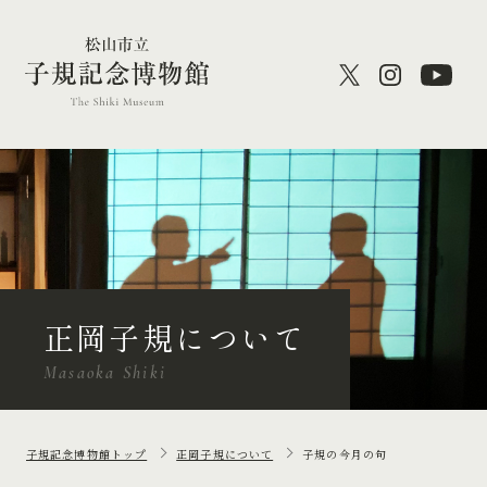
正岡子規について
Masaoka Shiki
子規記念博物館トップ
正岡子規について
子規の今月の句