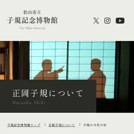
正岡子規について
Masaoka Shiki
子規記念博物館トップ
正岡子規について
子規の今月の句